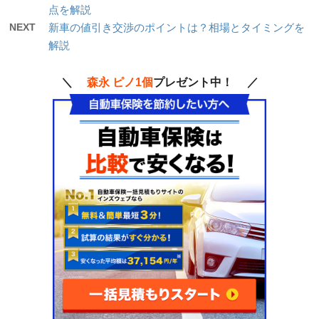
点を解説
NEXT
新車の値引き交渉のポイントは？相場とタイミングを
解説
＼
森永 ピノ1個
プレゼント中！ ／