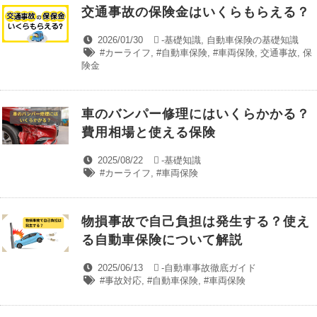
交通事故の保険金はいくらもらえる？
2026/01/30
-
基礎知識
,
自動車保険の基礎知識
#カーライフ
,
#自動車保険
,
#車両保険
,
交通事故
,
保
険金
車のバンパー修理にはいくらかかる？
費用相場と使える保険
2025/08/22
-
基礎知識
#カーライフ
,
#車両保険
物損事故で自己負担は発生する？使え
る自動車保険について解説
2025/06/13
-
自動車事故徹底ガイド
#事故対応
,
#自動車保険
,
#車両保険