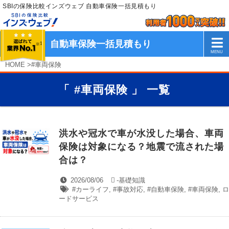
SBIの保険比較インズウェブ 自動車保険一括見積もり
自動車保険一括見積もり
HOME
>
#車両保険
「 #車両保険 」 一覧
洪水や冠水で車が水没した場合、車両
保険は対象になる？地震で流された場
合は？
2026/08/06
-
基礎知識
#カーライフ
,
#事故対応
,
#自動車保険
,
#車両保険
,
ロ
ードサービス