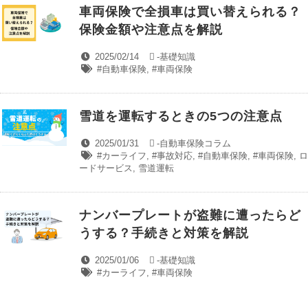
車両保険で全損車は買い替えられる？
保険金額や注意点を解説
2025/02/14
-
基礎知識
#自動車保険
,
#車両保険
雪道を運転するときの5つの注意点
2025/01/31
-
自動車保険コラム
#カーライフ
,
#事故対応
,
#自動車保険
,
#車両保険
,
ロ
ードサービス
,
雪道運転
ナンバープレートが盗難に遭ったらど
うする？手続きと対策を解説
2025/01/06
-
基礎知識
#カーライフ
,
#車両保険