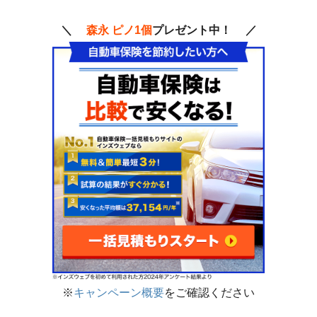
＼
森永 ピノ1個
プレゼント中！ ／
※
キャンペーン概要
をご確認ください