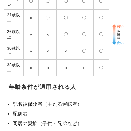
〇
〇
〇
〇
〇
し
21歳以
〇
〇
〇
〇
×
上
26歳以
〇
〇
〇
×
×
上
30歳以
〇
〇
×
×
×
上
35歳以
〇
×
×
×
×
上
年齢条件が適用される人
記名被保険者（主たる運転者）
配偶者
同居の親族（子供・兄弟など）