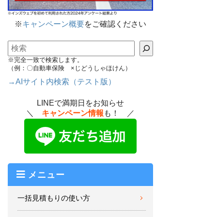
※
キャンペーン概要
をご確認ください
検索
※完全一致で検索します。
（例：〇自動車保険 ×じどうしゃほけん）
→AIサイト内検索（テスト版）
LINEで満期日をお知らせ
＼
キャンペーン情報
も！ ／
メニュー
一括見積もりの使い方