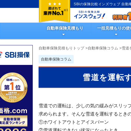
SBIの保険比較インズウェブ 自
自動車保険見積もり
一括見積もりの使
自動車保険見積もりトップ
>
自動車保険コラム
>
雪道
自動車保険コラム
雪道を運転
雪道での運転は、少しの気の緩みがスリッ
求められます。そんな雪道を運転するときの
①ホワイトアウトとアイスバーン
②雪道運転できない状況になったとき