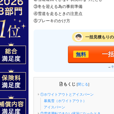
③冬を迎える為の事前準備
④雪道を走るときの注意点
⑤ブレーキのかけ方
一括見積もりの
一
無料
→
もくじ
[
閉じる
]
①ホワイトアウトとアイスバーン
暴風雪（ホワイトアウト）
アイスバーン
②雪道運転できない状況になったとき