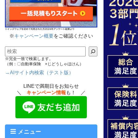
※
キャンペーン概要
をご確認ください
検索
※完全一致で検索します。
（例：〇自動車保険 ×じどうしゃほけん）
→AIサイト内検索（テスト版）
LINEで満期日をお知らせ
＼
キャンペーン情報
も！ ／
メニュー