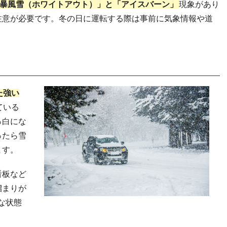
暴風雪（ホワイトアウト）
」と「アイスバーン」
現象があり
注意が必要です。冬の日に運転する際は事前に気象情報や道
た強い
ている
っ白にな
ったら雪
ます。
看板など
溜まりが
な状態