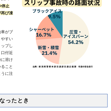
や停止
が再び凍
動車がブ
りやすい
リップし
り口付近
時に溶け
いること
ように注
になったとき