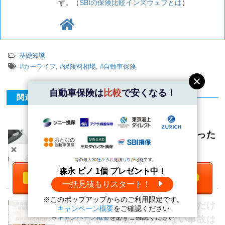
す。（
SBIの保険比較インズウェブとは
）
-
基礎知識
-
#カーライフ
,
#保険料相場
,
#自動車保険
自動車保険は
比較
で安くなる！
関連記事
追突事故の加害者や被害者になった
時の対応
＼自動車保険は
比較
で安くなる！／
森永 ピノ 1個 プレゼント中！
一括見積もりをする
無料
一括見積もりスタート！
※このポップアップからのご利用限定です。
森永 ピノ1個
プレゼント中！
車両保険を使うと保険料はどれだけ
キャンペーン概要
をご確認ください
※
キャンペーン概要
を必ずご確認ください
高くなる？等級が下がらない事故は