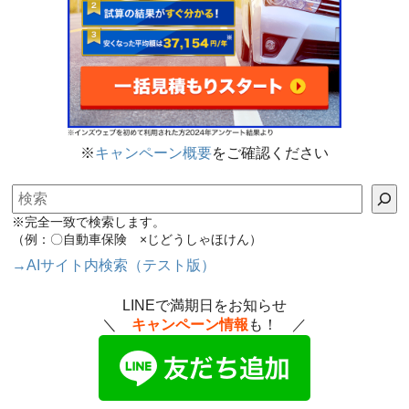
※
キャンペーン概要
をご確認ください
検索
※完全一致で検索します。
（例：〇自動車保険 ×じどうしゃほけん）
→AIサイト内検索（テスト版）
LINEで満期日をお知らせ
＼
キャンペーン情報
も！ ／