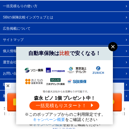
一括見積もりの使い方
SBIの保険比較インズウェブとは
広告掲載について
サイトマップ
個人情報保護方針
自動車保険は
比較
で安くなる！
運営会社
お問い合わせ
取材のお問い合わせ
＼自動車保険は
比較
で安くなる！／
履歴情報・Cookie等
森永 ピノ 1個 プレゼント中！
一括見積もりをする
無料
一括見積もりスタート！
SBIの保険比較インズウェブを運営するSBIホールディングス株式会社は保険会
社または保険代理店ではありませんので、保険の媒介・募集・販売行為は一切
※このポップアップからのご利用限定です。
森永 ピノ1個
プレゼント中！
行いません。
キャンペーン概要
をご確認ください
※
キャンペーン概要
を必ずご確認ください