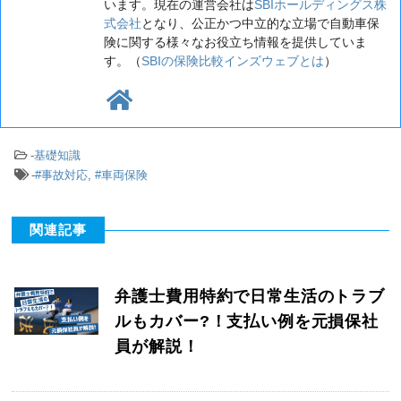
います。現在の運営会社は
SBIホールディングス株
式会社
となり、公正かつ中立的な立場で自動車保
険に関する様々なお役立ち情報を提供していま
す。（
SBIの保険比較インズウェブとは
）
-
基礎知識
-
#事故対応
,
#車両保険
関連記事
弁護士費用特約で日常生活のトラブ
ルもカバー?！支払い例を元損保社
員が解説！