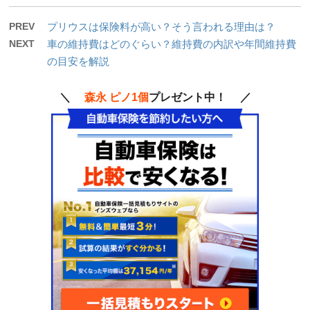
PREV
プリウスは保険料が高い？そう言われる理由は？
NEXT
車の維持費はどのぐらい？維持費の内訳や年間維持費
の目安を解説
＼
森永 ピノ1個
プレゼント中！ ／