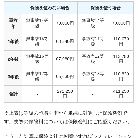
保険を使わない場合
保険を使う場合
事故
無事故14等
無事故14等
70,000円
70,000円
級
級
年
無事故15等
事故有11等
116,670
68,540円
1年後
円
級
級
無事故16等
事故有12等
113,750
67,080円
2年後
円
級
級
無事故17等
事故有13等
110,830
65,630円
3年後
円
級
級
271,250
411,250
合計
-
-
円
円
※上表は等級の割増引率から単純に計算した保険料例で
す。実際の保険料については保険会社にご確認ください。
こうした計算は保険会社にお願いすればシミュレーション