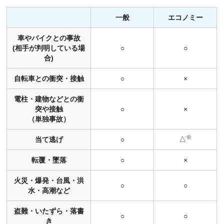
一般
エコノミー
車やバイクとの事故
(相手が判明している場
○
○
合)
自転車との衝突・接触
○
×
電柱・建物などとの衝
突や接触
○
×
（単独事故）
※
△
当て逃げ
○
転覆・墜落
○
×
火災・爆発・台風・洪
○
○
水・高潮など
盗難・いたずら・落書
○
○
き