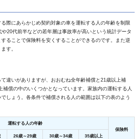
する際にあらかじめ契約対象の車を運転する人の年齢を制限
代や20代前半などの若年層は事故率が高いという統計データ
とすることで保険料を安くすることができるのです。また逆
ります。
て違いがありますが、おおむね全年齢補償と21歳以上補
歳以上補償の中のいくつかとなっています。家族内の運転する人
いでしょう。各条件で補償される人の範囲は以下の表のよう
運転する人の年齢
保険料
歳
26歳～29歳
30歳～34歳
35歳以上