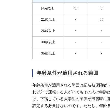
限定なし
〇
〇
21歳以上
×
〇
26歳以上
×
×
30歳以上
×
×
35歳以上
×
×
年齢条件が適用される範囲
年齢条件が適用される範囲は記名被保険者
れ以外で運転する人がいてもその人の年齢
ば、下宿している大学生の子供が帰省時に
設定する必要はないのです。ただし、年齢