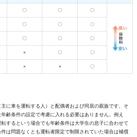
〇
〇
〇
〇
〇
〇
〇
〇
〇
×
〇
〇
×
×
〇
（主に車を運転する人）と配偶者および同居の親族です。そ
は年齢条件の設定で考慮に入れる必要はありません。例え
運転するという場合でも年齢条件は大学生の息子に合わせて
条件は問題なくとも運転者限定で制限されていた場合は補償