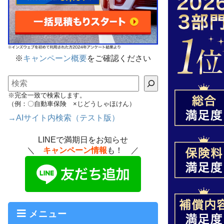
※
キャンペーン概要
をご確認ください
検索
※完全一致で検索します。
（例：〇自動車保険 ×じどうしゃほけん）
→AIサイト内検索（テスト版）
LINEで満期日をお知らせ
＼
キャンペーン情報
も！ ／
メニュー