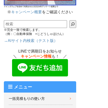
※
キャンペーン概要
をご確認ください
検索
※完全一致で検索します。
（例：〇自動車保険 ×じどうしゃほけん）
→AIサイト内検索（テスト版）
LINEで満期日をお知らせ
＼
キャンペーン情報
も！ ／
メニュー
一括見積もりの使い方