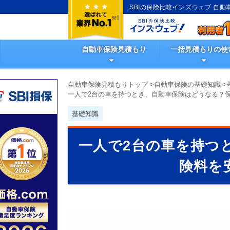
SBIの保険比較インズウェブ 自
自動車保険見積もり
一括見積もりの使
自動車保険見積もりトップ
>
自動車保険の基礎知識
>
一人で2台の車を持つとき、自動車保険はどうなる？
基礎知識
一人で2台の車を持つ
険料を