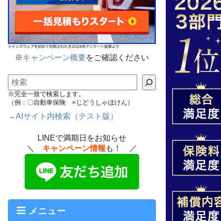
※
キャンペーン概要
をご確認ください
検索
※完全一致で検索します。
（例：〇自動車保険 ×じどうしゃほけん）
→AIサイト内検索（テスト版）
LINEで満期日をお知らせ
＼
キャンペーン情報
も！ ／
メニュー