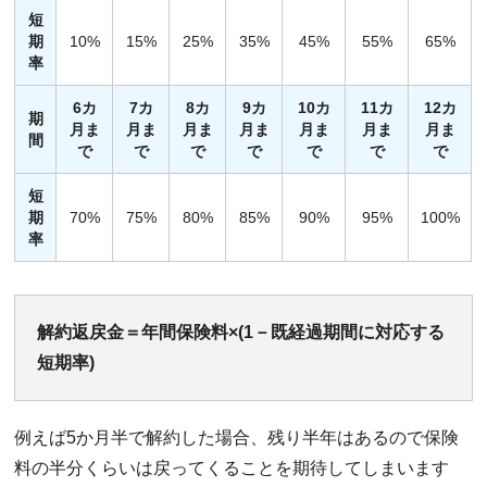
短
期
10%
15%
25%
35%
45%
55%
65%
率
6カ
7カ
8カ
9カ
10カ
11カ
12カ
期
月ま
月ま
月ま
月ま
月ま
月ま
月ま
間
で
で
で
で
で
で
で
短
期
70%
75%
80%
85%
90%
95%
100%
率
解約返戻金＝年間保険料×(1－既経過期間に対応する
短期率)
例えば5か月半で解約した場合、残り半年はあるので保険
料の半分くらいは戻ってくることを期待してしまいます