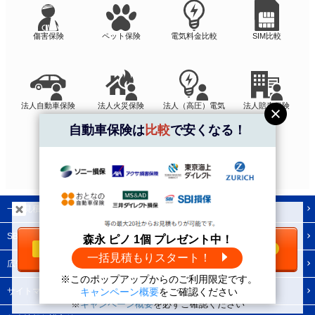
傷害保険
ペット保険
電気料金比較
SIM比較
法人自動車保険
法人火災保険
法人（高圧）電気
法人賠責保険
自動車保険は
比較
で安くなる！
法人保険
一括見積もりの使い方
＼自動車保険は
比較
で安くなる！／
SBIの保険比較インズウェブとは
森永 ピノ 1個 プレゼント中！
一括見積もりをする
無料
一括見積もりスタート！
広告掲載について
※このポップアップからのご利用限定です。
森永 ピノ1個
プレゼント中！
サイトマップ
キャンペーン概要
をご確認ください
※
キャンペーン概要
を必ずご確認ください