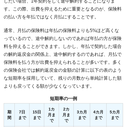
したい場合、1年契約をして途中解約することになりま
す。この際、出費を抑えるために重要となるのが、保険料
の払い方を年払ではなく月払にすることです。
通常、月払の保険料は年払の保険料よりも5%ほど高くな
っているので、途中解約しないのであれば年払の方が保険
料を抑えることができます。しかし、年払で契約した場合
の解約返戻金の関係上、途中解約するのであれば、月払で
保険料を払う方が出費を抑えられることが多いです。多く
の保険会社では解約返戻金の金額の計算に以下の表のよう
な短期率を採用していて、残りの月数から単純計算した額
よりも戻ってくる額が少なくなっています。
短期率の一例
1カ
2カ
期
7日
15日
3カ月
4カ月
5カ月
月ま
月ま
間
まで
まで
まで
まで
まで
で
で