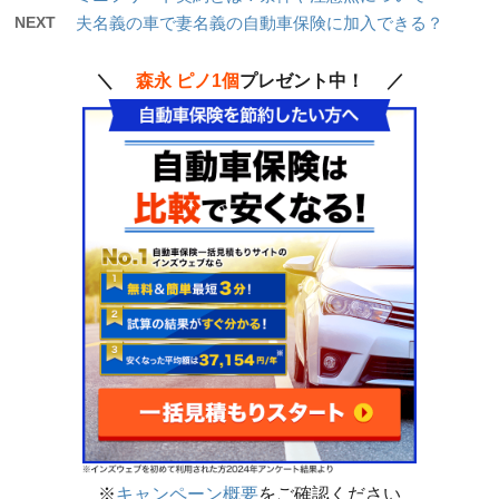
NEXT
夫名義の車で妻名義の自動車保険に加入できる？
＼
森永 ピノ1個
プレゼント中！ ／
※
キャンペーン概要
をご確認ください