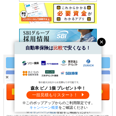
自動車保険は
比較
で安くなる！
ログイン
登録情報の修正・削除
＼自動車保険は
比較
で安くなる！／
森永 ピノ 1個 プレゼント中！
一括見積もりをする
無料
一括見積もりスタート！
※このポップアップからのご利用限定です。
森永 ピノ1個
プレゼント中！
キャンペーン概要
をご確認ください
※
キャンペーン概要
を必ずご確認ください
当社は個人情報の取扱いを適切に行う企業としてプライバシーマークの使