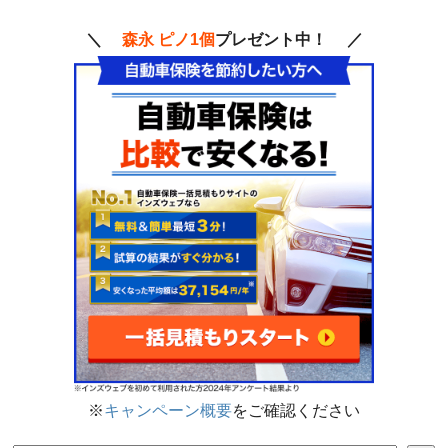
＼
森永 ピノ1個
プレゼント中！ ／
※
キャンペーン概要
をご確認ください