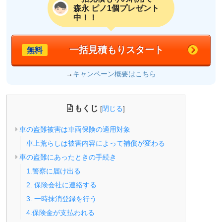
森永 ピノ1個プレゼント
中！！
一括見積もりスタート
無料
→
キャンペーン概要はこちら
もくじ
[
閉じる
]
車の盗難被害は車両保険の適用対象
車上荒らしは被害内容によって補償が変わる
車の盗難にあったときの手続き
1.警察に届け出る
2. 保険会社に連絡する
3. 一時抹消登録を行う
4.保険金が支払われる