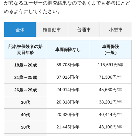
が異なるユーザーの調査結果なのであくまでも参考にとど
めるようにしてください。
全体
軽自動車
普通車
小型車
記名被保険者の始
車両保険
車両保険なし
期日年齢
（一般）
59,703円/年
115,691円/年
18歳～20歳
37,016円/年
71,306円/年
21歳～25歳
24,014円/年
45,660円/年
26歳～29歳
20,318円/年
38,201円/年
30代
20,820円/年
40,444円/年
40代
21,445円/年
43,106円/年
50代