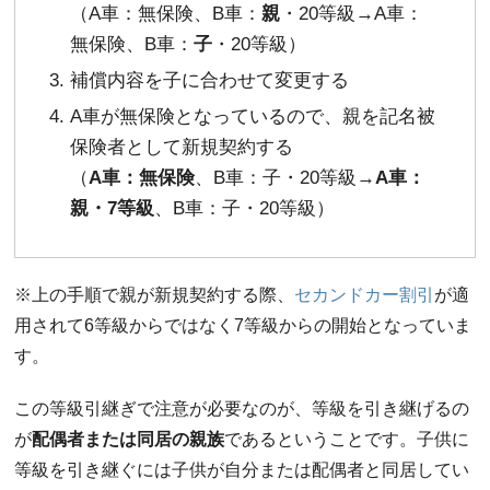
（A車：無保険、B車：
親
・20等級→A車：
無保険、B車：
子
・20等級）
補償内容を子に合わせて変更する
A車が無保険となっているので、親を記名被
保険者として新規契約する
（
A車：無保険
、B車：子・20等級→
A車：
親・7等級
、B車：子・20等級）
※上の手順で親が新規契約する際、
セカンドカー割引
が適
用されて6等級からではなく7等級からの開始となっていま
す。
この等級引継ぎで注意が必要なのが、等級を引き継げるの
が
配偶者または同居の親族
であるということです。子供に
等級を引き継ぐには子供が自分または配偶者と同居してい