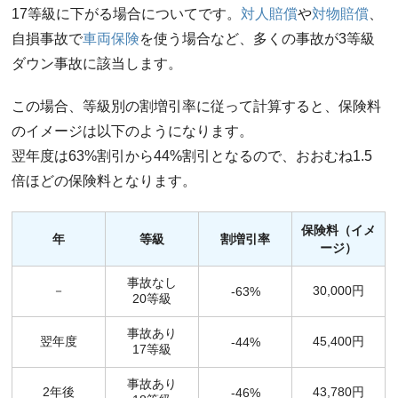
17等級に下がる場合についてです。
対人賠償
や
対物賠償
、
自損事故で
車両保険
を使う場合など、多くの事故が3等級
ダウン事故に該当します。
この場合、等級別の割増引率に従って計算すると、保険料
のイメージは以下のようになります。
翌年度は63%割引から44%割引となるので、おおむね1.5
倍ほどの保険料となります。
保険料（イメ
年
等級
割増引率
ージ）
事故なし
－
30,000円
-63%
20等級
事故あり
翌年度
45,400円
-44%
17等級
事故あり
2年後
43,780円
-46%