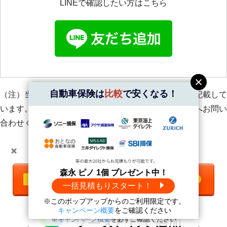
LINEで確認したい方はこちら
自動車保険は
比較
で安くなる！
（注）当ページは自動車保険に関する一般的な内容を記載して
います。個別の保険会社に関する内容は各保険会社様へお問い
合わせください。
GoogleのAIモードなどで
＼自動車保険は
比較
で安くなる！／
インズウェブを見つけやす
くなります
森永 ピノ 1個 プレゼント中！
一括見積もりをする
無料
一括見積もりスタート！
※このポップアップからのご利用限定です。
森永 ピノ1個
プレゼント中！
キャンペーン概要
をご確認ください
※
キャンペーン概要
を必ずご確認ください