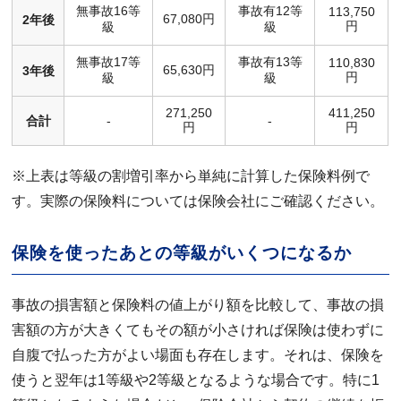
無事故16等
事故有12等
113,750
67,080円
2年後
円
級
級
無事故17等
事故有13等
110,830
65,630円
3年後
円
級
級
271,250
411,250
合計
-
-
円
円
※上表は等級の割増引率から単純に計算した保険料例で
す。実際の保険料については保険会社にご確認ください。
保険を使ったあとの等級がいくつになるか
事故の損害額と保険料の値上がり額を比較して、事故の損
害額の方が大きくてもその額が小さければ保険は使わずに
自腹で払った方がよい場面も存在します。それは、保険を
使うと翌年は1等級や2等級となるような場合です。特に1