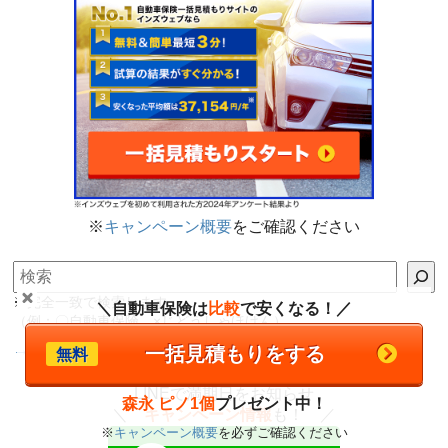
※
キャンペーン概要
をご確認ください
検索
※完全一致で検索します。
＼自動車保険は
比較
で安くなる！／
（例：〇自動車保険 ×じどうしゃほけん）
→AIサイト内検索（テスト版）
一括見積もりをする
無料
LINEで満期日をお知らせ
森永 ピノ1個
プレゼント中！
＼
キャンペーン情報
も！ ／
※
キャンペーン概要
を必ずご確認ください